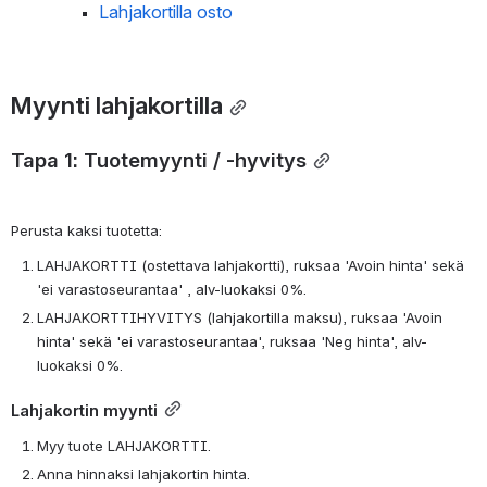
Lahjakortilla osto
Myynti lahjakortilla
Tapa 1: Tuotemyynti / -hyvitys
Perusta kaksi tuotetta:
LAHJAKORTTI (ostettava lahjakortti), ruksaa 'Avoin hinta' sekä 
'ei varastoseurantaa' , alv-luokaksi 0%.
LAHJAKORTTIHYVITYS (lahjakortilla maksu), ruksaa 'Avoin 
hinta' sekä 'ei varastoseurantaa', ruksaa 'Neg hinta', alv-
luokaksi 0%.
Lahjakortin myynti
Myy tuote LAHJAKORTTI.
Anna hinnaksi lahjakortin hinta.