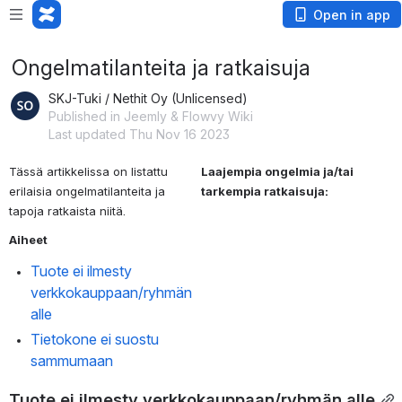
Open in app
Ongelmatilanteita ja ratkaisuja
SKJ-Tuki / Nethit Oy (Unlicensed)
Published in Jeemly & Flowvy Wiki
Last updated Thu Nov 16 2023
Tässä artikkelissa on listattu 
Laajempia ongelmia ja/tai 
erilaisia ongelmatilanteita ja 
tarkempia ratkaisuja:
tapoja ratkaista niitä.
Aiheet
Tuote ei ilmesty 
verkkokauppaan/ryhmän 
alle
Tietokone ei suostu 
sammumaan
Tuote ei ilmesty verkkokauppaan/ryhmän alle