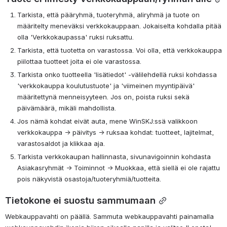
Tarkista, että pääryhmä, tuoteryhmä, aliryhmä ja tuote on 
määritelty meneväksi verkkokauppaan. Jokaiselta kohdalla pitää 
olla 'Verkkokaupassa' ruksi ruksattu.
Tarkista, että tuotetta on varastossa. Voi olla, että verkkokauppa 
piilottaa tuotteet joita ei ole varastossa.
Tarkista onko tuotteella 'lisätiedot' -välilehdellä ruksi kohdassa 
'verkkokauppa koulutustuote' ja 'viimeinen myyntipäivä' 
määritettynä menneisyyteen. Jos on, poista ruksi sekä 
päivämäärä, mikäli mahdollista.
Jos nämä kohdat eivät auta, mene WinSKJ:ssä valikkoon 
verkkokauppa → päivitys → ruksaa kohdat: tuotteet, lajitelmat, 
varastosaldot ja klikkaa aja.
Tarkista verkkokaupan hallinnasta, sivunavigoinnin kohdasta 
Asiakasryhmät → Toiminnot → Muokkaa, että siellä ei ole rajattu 
pois näkyvistä osastoja/tuoteryhmiä/tuotteita.
Tietokone ei suostu sammumaan
Webkauppavahti on päällä. Sammuta webkauppavahti painamalla 